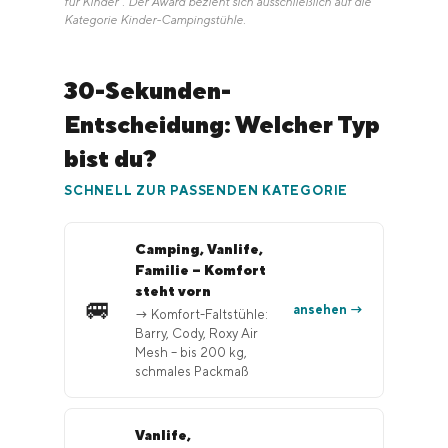
für Kinder". Der Award bezieht sich ausschließlich auf die
Kategorie Kinder-Campingstühle.
30-Sekunden-
Entscheidung: Welcher Typ
bist du?
SCHNELL ZUR PASSENDEN KATEGORIE
Camping, Vanlife,
Familie – Komfort
steht vorn
🚐
ansehen →
→ Komfort-Faltstühle:
Barry, Cody, Roxy Air
Mesh – bis 200 kg,
schmales Packmaß
Vanlife,