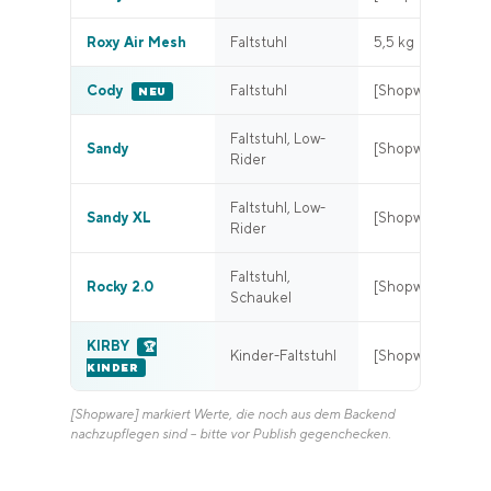
Roxy Air Mesh
Faltstuhl
5,5 kg
Cody
Faltstuhl
[Shopware]
NEU
Faltstuhl, Low-
Sandy
[Shopware]
Rider
Faltstuhl, Low-
Sandy XL
[Shopware]
Rider
Faltstuhl,
Rocky 2.0
[Shopware]
Schaukel
KIRBY
🏆
Kinder-Faltstuhl
[Shopware]
KINDER
[Shopware] markiert Werte, die noch aus dem Backend
nachzupflegen sind – bitte vor Publish gegenchecken.