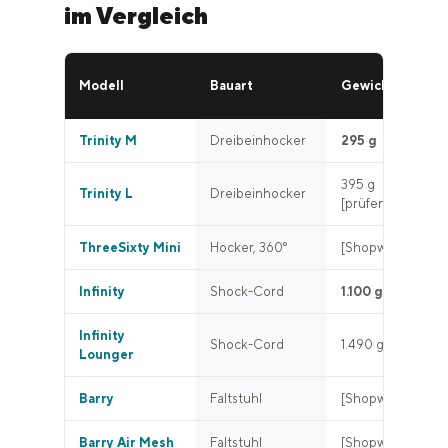
im Vergleich
Modell
Bauart
Gewicht
Trinity M
Dreibeinhocker
295 g
395 g
Trinity L
Dreibeinhocker
[prüfen]
ThreeSixty Mini
Hocker, 360°
[Shopware]
Infinity
Shock-Cord
1.100 g
Infinity
Shock-Cord
1.490 g
Lounger
Barry
Faltstuhl
[Shopware]
Barry Air Mesh
Faltstuhl
[Shopware]