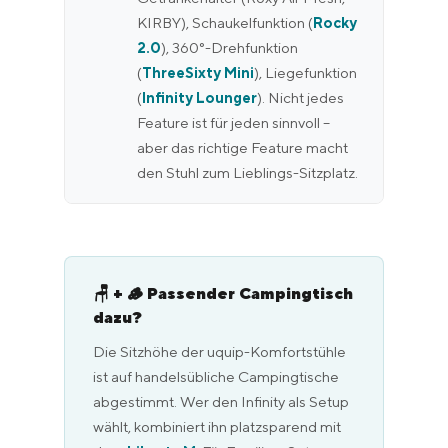
KIRBY), Schaukelfunktion (
Rocky
2.0
), 360°-Drehfunktion
(
ThreeSixty Mini
), Liegefunktion
(
Infinity Lounger
). Nicht jedes
Feature ist für jeden sinnvoll –
aber das richtige Feature macht
den Stuhl zum Lieblings-Sitzplatz.
🪑 + 🪵 Passender Campingtisch
dazu?
Die Sitzhöhe der uquip-Komfortstühle
ist auf handelsübliche Campingtische
abgestimmt. Wer den Infinity als Setup
wählt, kombiniert ihn platzsparend mit