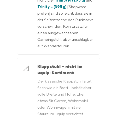
Trinity M (295 g)
Trinity L (395 g)
[Shopware
prüfen] sind so leicht, dass sie in
der Seitentasche des Rucksacks
verschwinden. Kein Ersatz für
einen ausgewachsenen
Campingstuhl, aber unschlagbar
auf Wandertouren.
Klappstuhl – nicht im
📐
uquip-Sortiment
Der klassische Klappstuhl faltet
flach wie ein Brett – behält aber
volle Breite und Höhe. Eher
etwas für Garten, Wohnmobil
oder Wohnwagen mit viel
Stauraum. uquip verzichtet