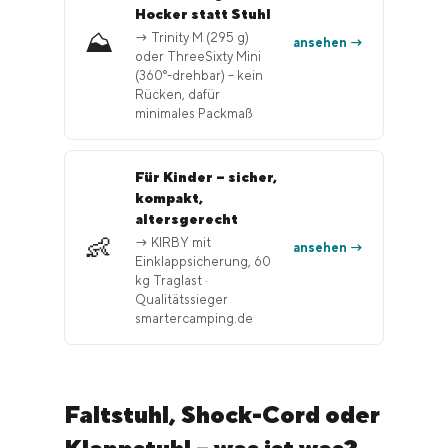
Hocker statt Stuhl
⛰️
→ Trinity M (295 g)
ansehen →
oder ThreeSixty Mini
(360°-drehbar) – kein
Rücken, dafür
minimales Packmaß
Für Kinder – sicher,
kompakt,
altersgerecht
👶
→ KIRBY mit
ansehen →
Einklappsicherung, 60
kg Traglast ·
Qualitätssieger
smartercamping.de
Faltstuhl, Shock-Cord oder
Klappstuhl – was ist was?