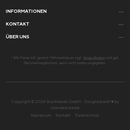
INFORMATIONEN
KONTAKT
ÜBER UNS
* Alle Preise inkl. gesetzl. Mehrwertsteuer zzgl.
Versandkosten
und ggf.
Nachnahmegebühren, wenn nicht anders angegeben.
Copyright © 2024 Skanfriends GmbH - Designed with ♥ by
intended media
Impressum
Kontakt
Datenschutz