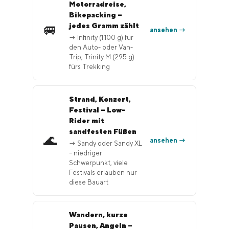
Motorradreise,
Bikepacking –
jedes Gramm zählt
🚐
ansehen →
→ Infinity (1.100 g) für
den Auto- oder Van-
Trip, Trinity M (295 g)
fürs Trekking
Strand, Konzert,
Festival – Low-
Rider mit
sandfesten Füßen
🌊
ansehen →
→ Sandy oder Sandy XL
– niedriger
Schwerpunkt, viele
Festivals erlauben nur
diese Bauart
Wandern, kurze
Pausen, Angeln –