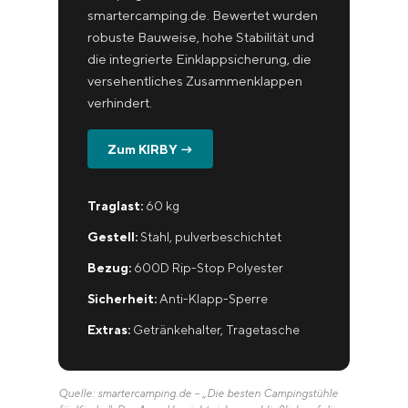
smartercamping.de. Bewertet wurden
robuste Bauweise, hohe Stabilität und
die integrierte Einklapp­sicherung, die
versehentliches Zusammenklappen
verhindert.
Zum KIRBY →
Traglast:
60 kg
Gestell:
Stahl, pulverbeschichtet
Bezug:
600D Rip-Stop Polyester
Sicherheit:
Anti-Klapp-Sperre
Extras:
Getränkehalter, Tragetasche
Quelle: smartercamping.de – „Die besten Campingstühle