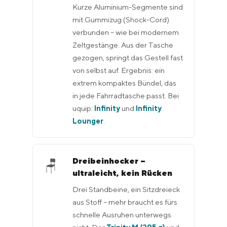
Kurze Aluminium-Segmente sind
mit Gummizug (Shock-Cord)
verbunden – wie bei modernem
Zeltgestänge. Aus der Tasche
gezogen, springt das Gestell fast
von selbst auf. Ergebnis: ein
extrem kompaktes Bündel, das
in jede Fahrradtasche passt. Bei
uquip:
Infinity
und
Infinity
Lounger
.
Dreibeinhocker –
🪑
ultraleicht, kein Rücken
Drei Standbeine, ein Sitzdreieck
aus Stoff – mehr braucht es fürs
schnelle Ausruhen unterwegs
nicht. Der
und