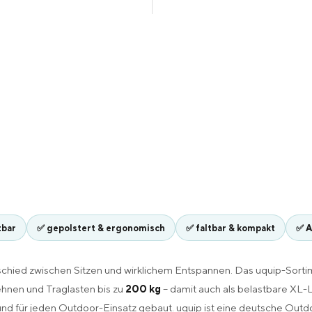
tbar
✅ gepolstert & ergonomisch
✅ faltbar & kompakt
✅ A
hied zwischen Sitzen und wirklichem Entspannen. Das uquip-Sortim
hnen und Traglasten bis zu
200 kg
– damit auch als belastbare XL-
und für jeden Outdoor-Einsatz gebaut. uquip ist eine deutsche Out