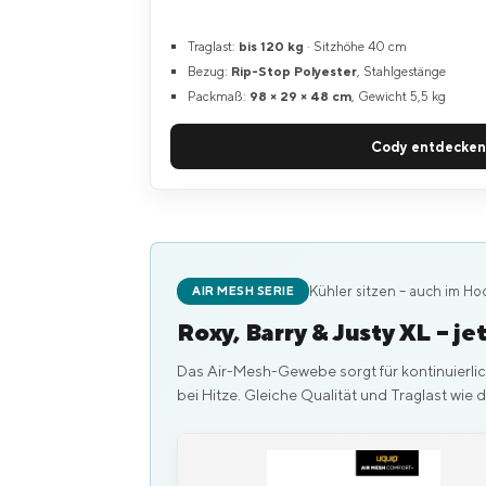
Traglast:
bis 120 kg
· Sitzhöhe 40 cm
Bezug:
Rip-Stop Polyester
, Stahlgestänge
Packmaß:
98 × 29 × 48 cm
, Gewicht 5,5 kg
Cody entdecken
Kühler sitzen – auch im 
AIR MESH SERIE
Roxy, Barry & Justy XL – j
Das Air-Mesh-Gewebe sorgt für kontinuierlic
bei Hitze. Gleiche Qualität und Traglast wie