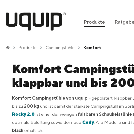
springen
Zur Hauptnavigation springen
Produkte
Ratgebe
Produkte
Campingstühle
Komfort
Komfort Campingstüh
klappbar und bis 200
Komfort Campingstühle von uquip
– gepolstert, klappbar
bis zu
200 kg
und ist damit der stärkste Campingstuhl im Sort
Rocky 2.0
ist einer der wenigen
faltbaren Schaukelstühle
optimale Belüftung sowie der neue
Cody
. Alle Modelle sind 
black
erhältlich.