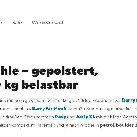
r
Sale
Werksverkauf
le – gepolstert,
 kg belastbar
 und mit dem gewissen Extra für lange Outdoor-Abende. Der
Barry
t
iment – auch als
Barry Air Mesh
für heiße Sommertage erhältlich. 
für draußen. Dazu kommen
Roxy
und
Justy XL
mit Air Mesh Comfor
faltbar, kompakt im Packmaß und je nach Modell in
petrol
,
boulder
u