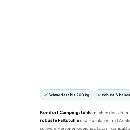
✅ Schwerlast bis 200 kg
✅ robust & belas
Komfort Campingstühle
machen den Untersc
robuste Faltstühle
und Hochlehner mit Armle
schwere Personen geeignet, faltbar, kompakt 