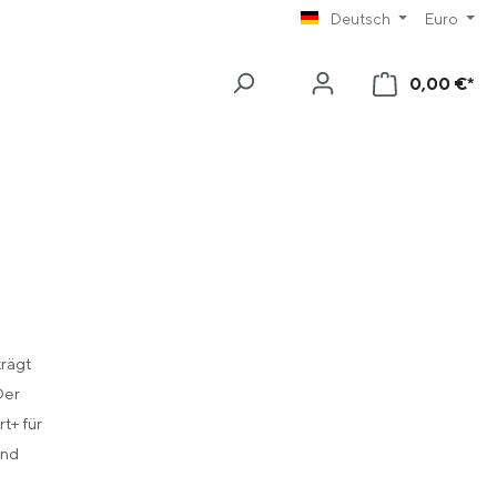
Deutsch
Euro
0,00 €*
Wa
rägt
Der
t+ für
nd