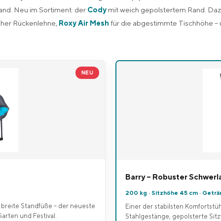
and. Neu im Sortiment: der
Cody
mit weich gepolstertem Rand. Daz
oher Rückenlehne,
Roxy Air Mesh
für die abgestimmte Tischhöhe –
NEU
Barry – Robuster Schwerla
200 kg · Sitzhöhe 45 cm · Geträ
 breite Standfüße – der neueste
Einer der stabilsten Komfortstü
arten und Festival.
Stahlgestänge, gepolsterte Sit