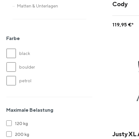
Cody
Matten & Unterlagen
119,95 €*
Farbe
black
boulder
petrol
Maximale Belastung
120 kg
Justy XL
200 kg