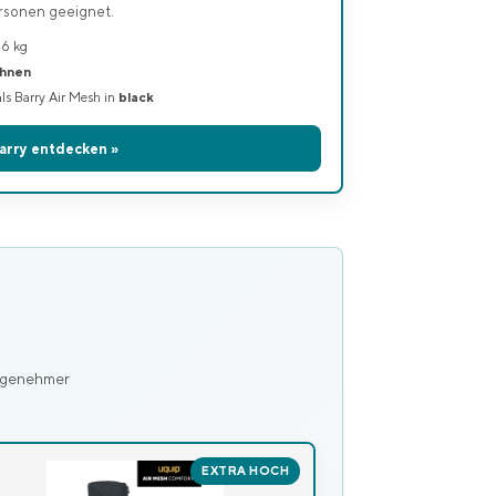
rsonen geeignet.
,6 kg
ehnen
ls Barry Air Mesh in
black
arry entdecken »
angenehmer
EXTRA HOCH