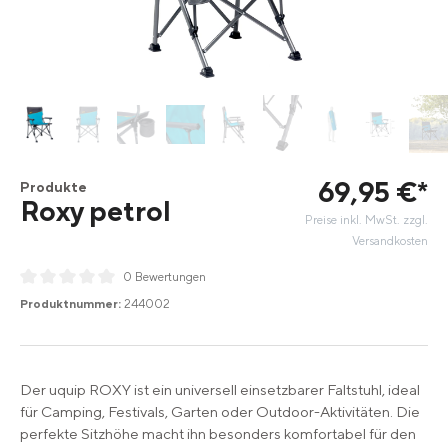
69
,
95
€
*
Produkte
Roxy petrol
Preise inkl. MwSt. zzgl.
Versandkosten
0 Bewertungen
Durchschnittliche Bewertung von 0 von 5 Sternen
Produktnummer:
244002
Der uquip ROXY ist ein universell einsetzbarer Faltstuhl, ideal
für Camping, Festivals, Garten oder Outdoor-Aktivitäten. Die
perfekte Sitzhöhe macht ihn besonders komfortabel für den