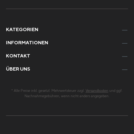
KATEGORIEN
INFORMATIONEN
KONTAKT
ÜBER UNS
* Alle Preise inkl. gesetzl. Mehrwertsteuer zzgl.
Versandkosten
und ggf.
Nachnahmegebühren, wenn nicht anders angegeben.