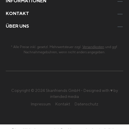
INFORMATIONEN
KONTAKT
ÜBER UNS
* Alle Preise inkl. gesetzl. Mehrwertsteuer zzgl.
Versandkosten
und ggf.
Nachnahmegebühren, wenn nicht anders angegeben.
Copyright © 2024 Skanfriends GmbH - Designed with ♥ by
intended media
Impressum
Kontakt
Datenschutz