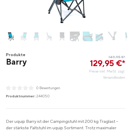
Produkte
149,95 €*
Barry
129
,
95
€
*
Preise inkl. MwSt. zzgl.
Versandkosten
0 Bewertungen
Durchschnittliche Bewertung von 0 von 5 Sternen
Produktnummer:
244050
Der uquip Barry ist der Campingstuhl mit 200 kg Traglast –
der stärkste Faltstuhl im uquip Sortiment. Trotz maximaler