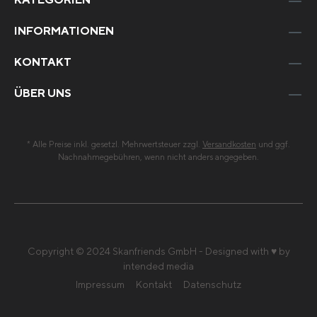
INFORMATIONEN
KONTAKT
ÜBER UNS
* Alle Preise inkl. gesetzl. Mehrwertsteuer zzgl.
Versandkosten
und ggf.
Nachnahmegebühren, wenn nicht anders angegeben.
Copyright © 2024 Skanfriends GmbH - Designed with ♥ by
intended media
Impressum
Kontakt
Datenschutz