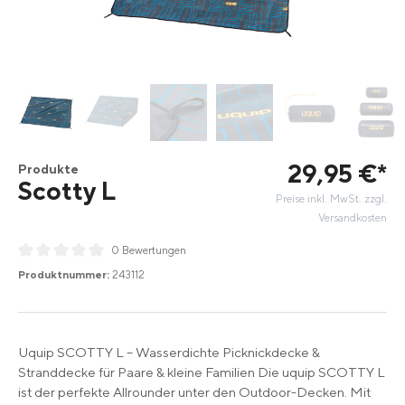
29
,
95
€
*
Produkte
Scotty L
Preise inkl. MwSt. zzgl.
Versandkosten
0 Bewertungen
Durchschnittliche Bewertung von 0 von 5 Sternen
Produktnummer:
243112
Uquip SCOTTY L – Wasserdichte Picknickdecke &
Stranddecke für Paare & kleine Familien Die uquip SCOTTY L
ist der perfekte Allrounder unter den Outdoor-Decken. Mit