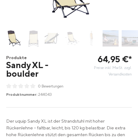
64
,
95
€
*
Produkte
Sandy XL -
Preise inkl. MwSt. zzgl.
boulder
Versandkosten
0 Bewertungen
Durchschnittliche Bewertung von 0 von 5 Sternen
Produktnummer:
244043
Der uquip Sandy XL ist der Strandstuhl mit hoher
Rückenlehne – faltbar, leicht, bis 120 kg belastbar. Die extra
hohe Rückenlehne stützt den gesamten Rücken bis zu den