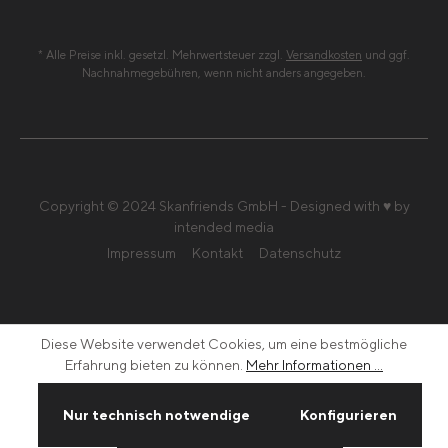
* Alle Preise inkl. gesetzl. Mehrwertsteuer zzgl.
Versandkosten
und ggf.
Nachnahmegebühren, wenn nicht anders angegeben.
Copyright © 2024 Skanfriends GmbH - Designed with ♥ by
intended media
Impressum
Kontakt
Datenschutz
Diese Website verwendet Cookies, um eine bestmögliche
Erfahrung bieten zu können.
Mehr Informationen ...
Nur technisch notwendige
Konfigurieren